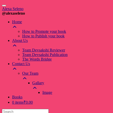
Alexa Seleno
@alexaseleno
Home
How to Promote your book
How to Publish your book
About Us
Team Devsakshi Reviewer
Team Devsakshi Publication
The Words Bridge
Contact Us
Our Team
Gallary
Image
Books
0 items
₹0.00