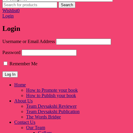
Wishlist
0
Login
Login
Username or Email Address
Password
Remember Me
Home
How to Promote your book
How to Publish your book
About Us
Team Devsakshi Reviewer
Team Devsakshi Publication
The Words Bridge
Contact Us
Our Team
Gallary