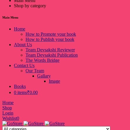
Main Menu
Shop by category
Main Menu
Home
How to Promote your book
How to Publish your book
About Us
Team Devsakshi Reviewer
Team Devsakshi Publication
The Words Bridge
Contact Us
Our Team
Gallary
Image
Books
0 items
₹0.00
Home
Shop
Login
Wishlist
0