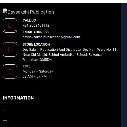
CALL US
+91-8003451992
EMAIL ADDRESS:
devsaksakshipublication@gmail.com
STORE LOCATION
Dev Sakshi Publication And Distributor Dev Kunj Ward No- 11
Near Old Masjid, Behind Ambedkar School, Rawatsar,
Rajasthan- 335524
TIME:
Monday – Saturday
09 AM – 07 PM
INFORMATION
About Us
How to Promote your book