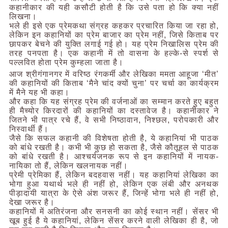
कहानीकार की यही कसौटी होती है कि उसे पता हो कि क्या नहीं
लिखना।
भले ही इसे एक प्रेमकथा संग्रह कहकर प्रचारित किया जा रहा हो,
लेकिन इन कहानियों का प्रेम बाजार का प्रेम नहीं, जिसे किताब पर
छापकर बेचने की युक्ति लगाई गई हो। यह प्रेम निखालिस प्रेम की
तरह पनपता है। एक कहानी में तो वासना के हल्के-से स्पर्श से
पल्लवित होता प्रेम कुम्हला जाता है।
आज श्रीगंगानगर में वरिष्ठ रंगकर्मी और लेखिका ममता आहूजा ‘मीत’
की कहानियों की किताब ‘मैने चांद क्यों चुना’ पर चर्चा का कार्यक्रम
में मैने यह भी कहा।
और कहा कि यह संग्रह प्रेम की वर्जनाओं का सम्मान करते हुए बहुत
ही मैच्योर किरदारों की कहानियों का दस्तावेज है। कहानीकार ने
जितने भी पात्र रचे हैं, वे सभी निष्ठावान, निश्छल, परोपकारी और
निस्वार्थी हैं।
जैसे कि सफल कहानी की विशेषता होती है, ये कहानियां भी पाठक
को बांधे रखती है। कभी भी कुछ हो सकता है, जैसे कौतूहल से पाठक
को बांधे रखती है। आश्चर्यजनक रूप से इन कहानियों में नायक-
नायिका तो हैं, लेकिन खलनायक नहीं।
प्रेमी प्रेमिका हैं, लेकिन बदहवास नहीं। यह कहानियां लेखिका का
भोगा हुआ यथार्थ भले ही नहीं हो, लेकिन एक लंबी और अनथक
पीड़ादायी यात्रा के ऐसे अंश जरूर हैं, जिन्हें भोगा भले ही नहीं हो,
देखा जरूर है।
कहानियों में अतिरंजना और सनसनी का कोई स्थान नहीं। सेंसर भी
खूब हुई है ये कहानियां, लेकिन सेंसर करने वाली लेखिका ही है, जो