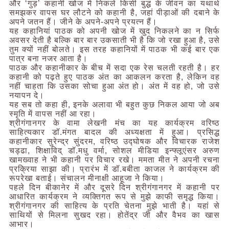
और ‘गुड़’ कहानी खोज में निकले किसी बुद्ध के जीवन का यथार्थ
समझकर वापस घर लौटने को कहानी है, जहां पीड़ाओं की दबाने के
अपने जतन हैं। जीने के अपने-अपने प्रयत्न हैं।
यह कहानियां पाठक को अपनी खोज में खुद निकलने का न सिर्फ
अवसर देती है बल्कि बार बार उकसाती भी है कि जो रखा हुआ है, उसे
तुम क्यों नहीं बोलते। इस तरह कहानियों में पाठक भी कई बार एक
पात्र बना नजर आता है।
पाठक और कहानीकार के बीच में सदा एक रेस चलती रहती है। हर
कहानी को पढ़ते हुए पाठक अंत का आकलन करता है, लेकिन वह
नहीं चाहता कि उसका सोचा हुआ अंत हो। अंत में वह हो, जो उसे
नयापन दे।
यह सब तो कहा ही, इनके अलावा भी बहुत कुछ निकल आया जो अब
स्मृति में वापस नहीं आ रहा।
श्रीगंगानगर के वामा लेखनी मंच का यह कार्यक्रम वरिष्ठ
साहित्यकार डॉ.मंगत बादल की अध्यक्षता में हुआ। प्रसिद्ध
कहानीकार सुरेन्द्र सुंदरम, वरिष्ठ उद्घोषक और विचारक राजेश
चड्ढा, शिक्षाविद् डॉ.मधु वर्मा, सोशल मीडिया इन्फ्लूएंसर अरुण
खामख्वाह ने भी कहानी पर विचार रखे। ममता मीत ने अपनी रचना
प्रक्रिया साझा की। प्रारंभ में डॉ.बबीता काजल ने कार्यक्रम की
रूपरेखा बताई। संचालन मीनाक्षी आहूजा ने किया।
पहले दिन बीकानेर में और दूसरे दिन श्रीगंगानगर में कहानी पर
आधारित कार्यक्रम ने व्यक्तिगत रूप से मुझे काफी समृद्ध किया।
श्रीगंगानगर की साहित्य के प्रति चेतना मुझे भाती है। यहां से
साथियों से मिलना सुखद रहा। होतेंद्र जी और वैभव का खास
आभार।