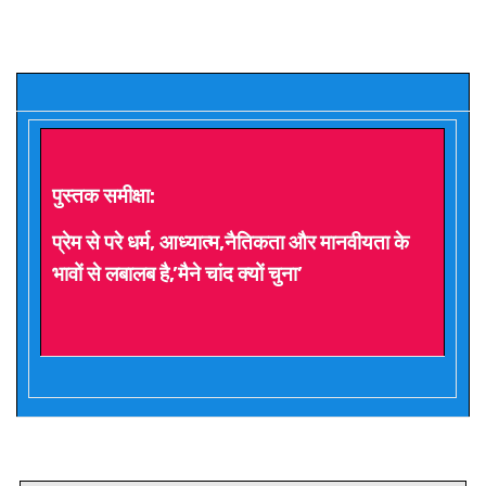
पुस्तक समीक्षा:
प्रेम से परे धर्म, आध्यात्म,नैतिकता और मानवीयता के
भावों से लबालब है,’मैने चांद क्यों चुना’